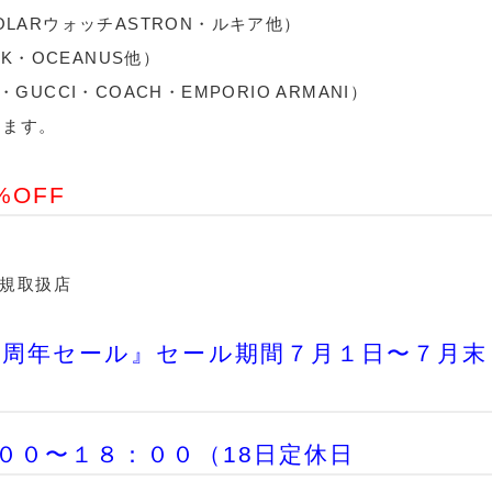
S SOLARウォッチASTRON・ルキア他）
REK・OCEANUS他）
・GUCCI・COACH・EMPORIO ARMANI）
ります。
OFF
)正規取扱店
周年セール』セール期間７月１日〜７月末
００〜１８：００（18日定休日