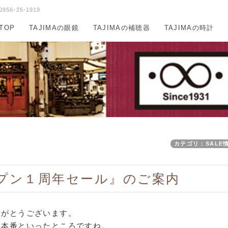
6-25-1919
 TOP
TAJIMAの眼鏡
TAJIMAの補聴器
TAJIMAの時計
カテゴリ：SALE
プン１周年セール』のご案内
りがとうございます。
夏本番といったところですね。