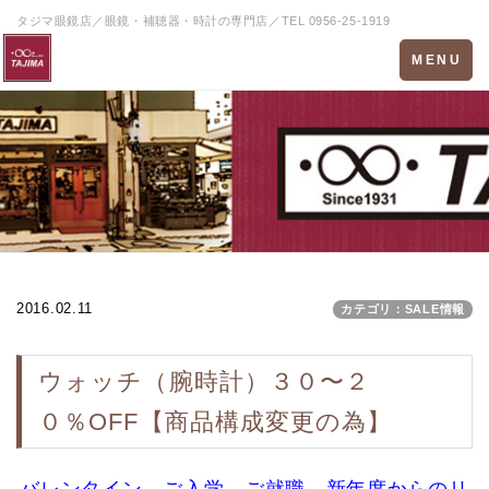
タジマ眼鏡店／眼鏡・補聴器・時計の専門店／TEL 0956-25-1919
Toggle
MENU
navigation
2016.02.11
カテゴリ：SALE情報
ウォッチ（腕時計）３０〜２
０％OFF【商品構成変更の為】